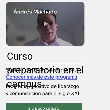
Andrés Machado
Curso
preparatorio en el
Septiembre 13 - Noviembre 28 /
Conocer mas de este programa
campus
Programa ejecutivo de liderazgo
y comunicación para el siglo XXI
Ir a pago seguro